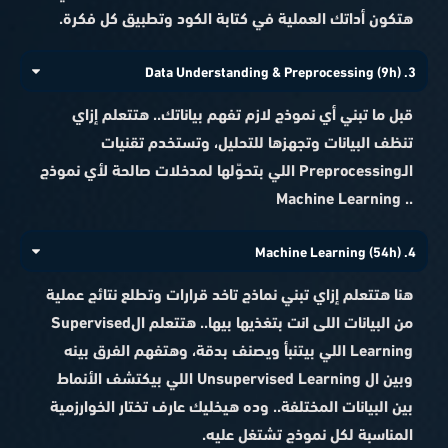
هتكون أداتك العملية في كتابة الكود وتطبيق كل فكرة.
3. Data Understanding & Preprocessing (9h)
قبل ما تبني أي نموذج لازم تفهم بياناتك.. هتتعلم إزاي
تنظف البيانات وتجهزها للتحليل، وتستخدم تقنيات
الـPreprocessing اللي بتحوّلها لمدخلات صالحة لأي نموذج
.. Machine Learning
4. Machine Learning (54h)
هنا هتتعلم إزاي تبني نماذج تاخد قرارات وتطلع نتائج عملية
من البيانات اللى انت بتغذيها بيها.. هتتعلم الSupervised
Learning اللي بيتنبأ ويصنف بدقة، وهتفهم الفرق بينه
وبين ال Unsupervised Learning اللي بيكتشف الأنماط
بين البيانات المختلفة.. وده هيخليك عارف تختار الخوارزمية
المناسبة لكل نموذج تشتغل عليه.