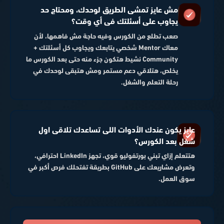
مش عايز تمشى الطريق لوحدك، ومحتاج حد
يجاوب على أسئلتك فى أي وقت؟
صعب تطلع من الكورس وفيه حاجة مش فاهمها، لأن
معاك Mentor شخصي يتابعك ويجاوب كل أسئلتك +
Community نشيط هتكون جزء منه حتى بعد الكورس ما
يخلص، هتلاقي دعم مستمر ومش هتبقى لوحدك في
رحلة التعلم والشغل.
عايز يكون عندك الأدوات اللى تساعدك تلاقى اول
شغل بعد الكورس؟
هتتعلم إزاي تبني بورتفوليو قوي، تجهز LinkedIn احترافي،
وتعرض مشاريعك على GitHub بطريقة تفتحلك فرص أكبر في
سوق العمل.