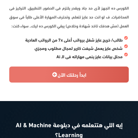
الكورس ده اتجهز لأى حد جاد ويقدر يلتزم فى الحضور، التطبيق، التركيز فى
المحاضرات. ف لو انت حد عايز تتعلم، وتحترف المهارة الأعلى طلباً فى سوق
العمل (مش هدفك تاخد شهادة وخلاص) يبقي الكورس ده ليك.. سواء كنت:
طالب/ خريج عايز شغل برواتب أعلى 7x من الرواتب العادية
شخص عايز يعمل شيفت كارير لمجال مطلوب ومجزي
محلل بيانات عايز ينمى مهاراته فى الـ Ai
ابدأ رحلتك الآن
إيه اللي هتتعلمه في دبلومة AI & Machine
Learning؟