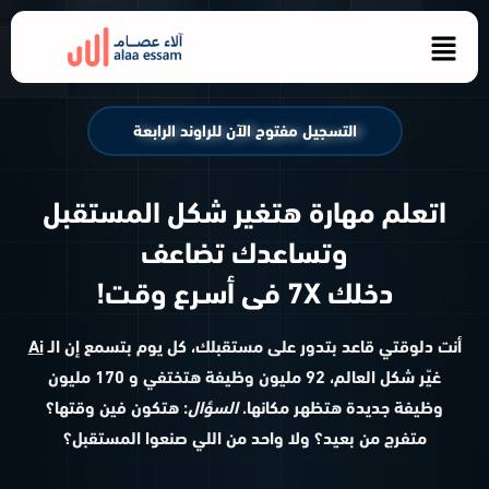
التسجيل مفتوح الآن للراوند الرابعة
اتعلم مهارة هتغير شكل المستقبل
وتساعدك تضاعف
دخلك 7X فى أسـرع وقـت!
أنت دلوقتي قاعد بتدور على مستقبلك، كل يوم بتسمع إن الـ
Ai
غيّر شكل العالم، 92 مليون وظيفة هتختفي و 170 مليون
وظيفة جديدة هتظهر مكانها.
السؤال
: هتكون فين وقتها؟
متفرج من بعيد؟ ولا واحد من اللي صنعوا المستقبل؟