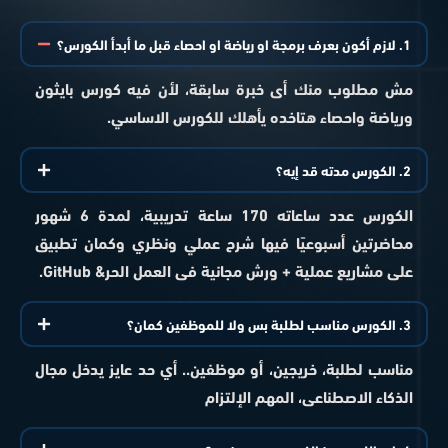
1. لازم أكون بعرف برمجة او رياضة او احصاء قبل ما أبدأ الكورس؟
مش مطلوب منك أى خبرة سابقة، لأن فيه كورس بايثون
ورياضة واحصاء هتاخده يأهلك للكورس الاساسي.
2. الكورس مدته قد إيه؟
الكورس عدد ساعاته 170 ساعة تدريبية، لمدة 6 شهور
محاضرتين أسبوعيًا فيها شرح عملي ونظري وكمان تطبيق
على مشاريع عملية + ورش مجانية فى العمل الحر& GitHub.
3. الكورس مناسب لطلبة بس ولا للموظفين كمان؟
مناسب لطلبة، خريجين، أو موظفين.. أي حد عايز يدخل مجال
الذكاء الاصطناعى، المهم الإلتزام