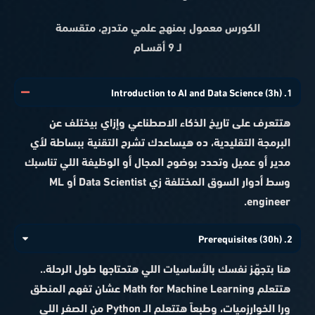
الكورس معمول بمنهج علمي متدرج، متقسمة
لـ
9
أقســام
1. Introduction to AI and Data Science (3h)
هتتعرف على تاريخ الذكاء الاصطناعي وإزاي بيختلف عن
البرمجة التقليدية، ده هيساعدك تشرح التقنية ببساطة لأي
مدير أو عميل وتحدد بوضوح المجال أو الوظيفة اللي تناسبك
وسط أدوار السوق المختلفة زي Data Scientist أو ML
engineer.
2. Prerequisites (30h)
هنا بتجهّز نفسك بالأساسيات اللي هتحتاجها طول الرحلة..
هتتعلم Math for Machine Learning عشان تفهم المنطق
ورا الخوارزميات، وطبعاً هتتعلم الـ Python من الصفر اللي