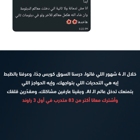
خلال الـ 4 شهور اللي فاتوا، درسنا السوق كويس جدًا، وعرفنا بالظبط
إيه هي التحديات اللي بتواجهك، وإيه الحواجز اللي
بتمنعك تدخل عالم الـ AI. وبقينا عارفين مشاكلك، ومقدّرين قلقك
وأشترك معانا أكتر من 83 متدرب في أول 3 راوند