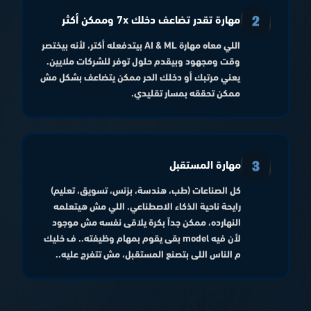
مهارة تقدر تضاعف دخلك 7x وممكن أكثر
اللي معاه مهارة AI & ML بيتدفعله أكتر، لأنه بيختصر
وقت ومجهود وبيقدم حلول توفر للشركات ملايين.
يعني مرتبك أو دخلك الحر ممكن يتضاعف بشكل مش
ممكن تحققه بمسار تقليدي.
مهارة المستقبل
كل الصناعات (طب، هندسة، بزنس، تسويق، تعليم)
رايحة ناحية الذكاء الاصطناعي. اللي مش هيتعلمه
النهارده، ممكن جداً بكرة يلاقى نفسه مش موجود
لأن فيه model بقى يقوم بمهام وظيفته.. ف خليك
م الناس اللى بتصنع المستقبل، مش تتفرج عليه..