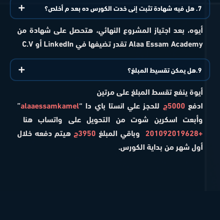
7. هل فيه شهادة تثبت إنى خدت الكورس ده بعد م أخلص؟
أيوه، بعد اجتياز المشروع النهائي، هتحصل على شهادة من
Alaa Essam Academy تقدر تضيفها في LinkedIn أو C.V
9.هل يمكن تقسيط المبلغ؟
أيوة ينفع تقسط المبلغ على مرتين
ادفع
5000ج
للحجز علي انستا باي دا “
alaaessamkamel
”
وأبعت اسكرين شوت من التحويل على واتساب هنا
+201092019628
وباقي المبلغ
3950ج
هيتم دفعه خلال
أول شهر من بداية الكورس.